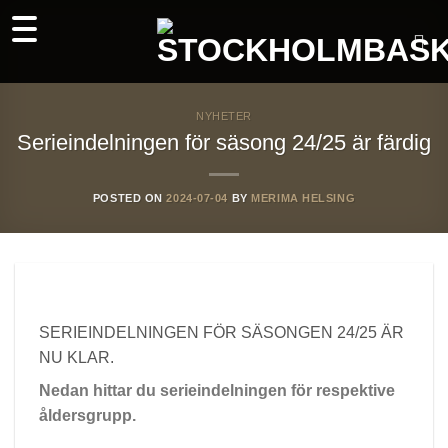
Skip
to
content
NYHETER
Serieindelningen för säsong 24/25 är färdig
POSTED ON
2024-07-04
BY
MERIMA HELSING
SERIEINDELNINGEN FÖR SÄSONGEN 24/25 ÄR
NU KLAR.
Nedan hittar du serieindelningen för respektive
åldersgrupp.