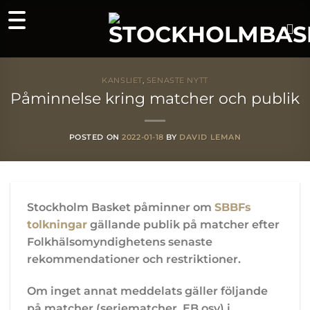
Skip
to
content
KANSLIET
,
SENASTE NYTT
Påminnelse kring matcher och publik
POSTED ON
2022-01-18
BY
DAVID LEMAN
Stockholm Basket påminner om
SBBFs
tolkningar
gällande publik på matcher efter
Folkhälsomyndighetens senaste
rekommendationer och restriktioner.
Om inget annat meddelats gäller följande
på matcher (seriematcher, EB osv) i