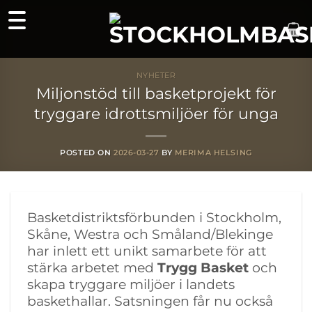
Skip
to
content
NYHETER
Miljonstöd till basketprojekt för
tryggare idrottsmiljöer för unga
POSTED ON
2026-03-27
BY
MERIMA HELSING
Basketdistriktsförbunden i Stockholm,
Skåne, Westra och Småland/Blekinge
har inlett ett unikt samarbete för att
stärka arbetet med
Trygg Basket
och
skapa tryggare miljöer i landets
baskethallar. Satsningen får nu också