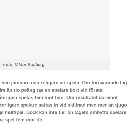
Foto: Viktor Källberg.
tchen jämnare och roligare att spela. Om försvarande lag
dre än tio poäng tas en spelare bort vid första
 återigen spelas fem mot fem. Om resultatet däremot
tterligare spelare sättas in vid skillnad med mer än tjugo
 multipel. Dock kan inte fler än lagets ombytta spelare
ax spel fem mot tio.