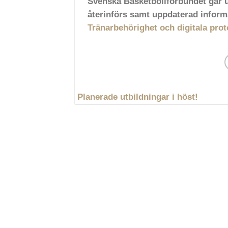
Svenska Basketbollförbundet går u
återinförs samt uppdaterad informa
Tränarbehörighet och digitala prot
Planerade utbildningar i höst!