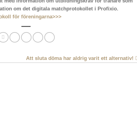
t med information om utbildningskrav för tränare som
tion om det digitala matchprotokollet i Profixio.
okoll för föreningarna>>>
Att sluta döma har aldrig varit ett alternativ!