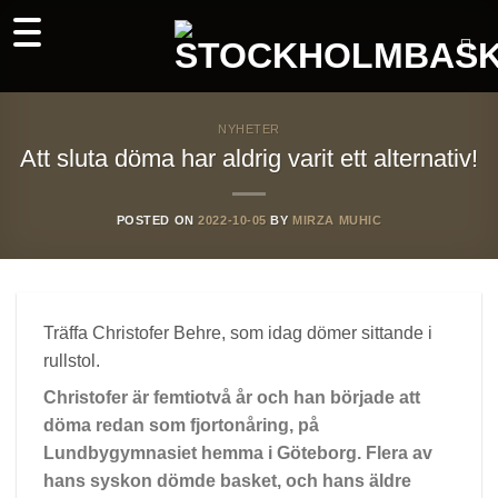
Skip
to
content
NYHETER
Att sluta döma har aldrig varit ett alternativ!
POSTED ON
2022-10-05
BY
MIRZA MUHIC
Träffa Christofer Behre, som idag dömer sittande i
rullstol.
Christofer är femtiotvå år och han började att
döma redan som fjortonåring, på
Lundbygymnasiet hemma i Göteborg. Flera av
hans syskon dömde basket, och hans äldre