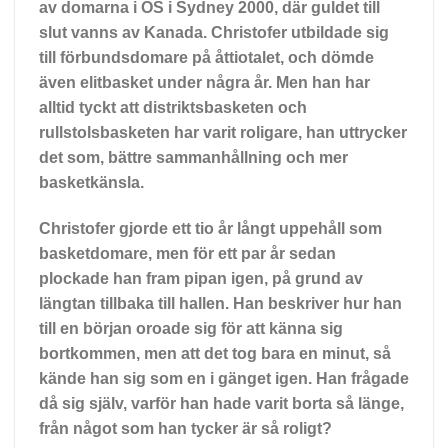
av domarna i OS i Sydney 2000, där guldet till
slut vanns av Kanada. Christofer utbildade sig
till förbundsdomare på åttiotalet, och dömde
även elitbasket under några år. Men han har
alltid tyckt att distriktsbasketen och
rullstolsbasketen har varit roligare, han uttrycker
det som, bättre sammanhållning och mer
basketkänsla.
Christofer gjorde ett tio år långt uppehåll som
basketdomare, men för ett par år sedan
plockade han fram pipan igen, på grund av
längtan tillbaka till hallen. Han beskriver hur han
till en början oroade sig för att känna sig
bortkommen, men att det tog bara en minut, så
kände han sig som en i gänget igen. Han frågade
då sig själv, varför han hade varit borta så länge,
från något som han tycker är så roligt?