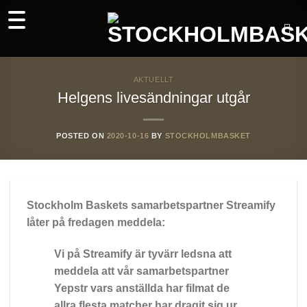
Skip
to
content
AKTUELLT
Helgens livesändningar utgår
POSTED ON
2020-10-16
BY
STOCKHOLMBASKET
Stockholm Baskets samarbetspartner Streamify
låter på fredagen meddela:
Vi på Streamify är tyvärr ledsna att
meddela att vår samarbetspartner
Yepstr vars anställda har filmat de
allra flesta matcher har dragit sig ur