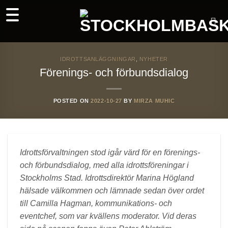
Skip
to
content
IDROTTSANLÄGGNINGAR
,
NYHETER
Förenings- och förbundsdialog
POSTED ON
2022-10-27
BY
MIRZA MUHIC
Idrottsförvaltningen stod igår värd för en förenings-
och förbundsdialog, med alla idrottsföreningar i
Stockholms Stad. Idrottsdirektör Marina Högland
hälsade välkommen och lämnade sedan över ordet
till Camilla Hagman,
kommunikations- och
eventchef, som var kvällens moderator. Vid deras