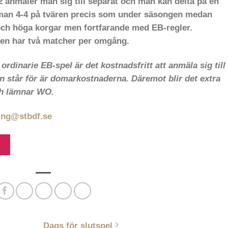
anmäler man sig till separat och man kan delta på en
r man 4-4 på tvären precis som under säsongen medan
 och höga korgar men fortfarande med EB-regler.
gen har två matcher per omgång.
rdinarie EB-spel är det kostnadsfritt att anmäla sig till
står för är domarkostnaderna. Däremot blir det extra
ch lämnar WO.
ling@stbdf.se
Dags för slutspel