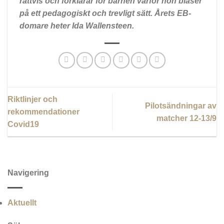
rättvis och förklarar för barnen varför hon blåser
på ett pedagogiskt och trevligt sätt. Årets EB-
domare heter Ida Wallensteen.
Riktlinjer och
Pilotsändningar av
rekommendationer
matcher 12-13/9
Covid19
Navigering
Aktuellt