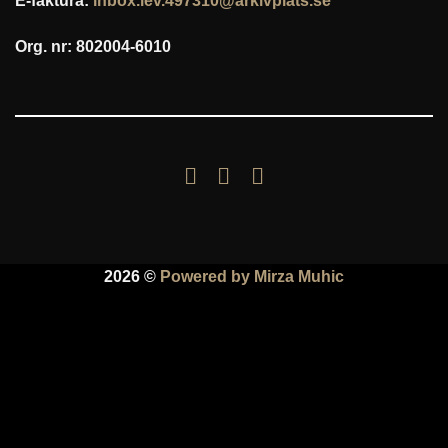
E-faktura:
inbox.lev.497310@arkivplats.se
Org. nr: 802004-6010
2026 ©
Powered by Mirza Muhic