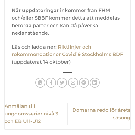
När
uppdateringar
inkommer
från
FHM
och/eller SBBF kommer detta att meddelas
berörda parter
och kan då
påverka
nedanstående
.
Läs och ladda ner:
Riktlinjer och
rekommendationer Covid19 Stockholms BDF
(uppdaterat 14 oktober)
Anmälan till
Domarna redo för årets
ungdomsserier nivå 3
säsong
och EB U11-U12