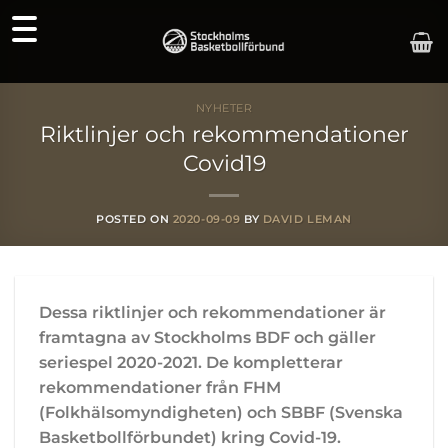
Skip
to
content
NYHETER
Riktlinjer och rekommendationer
Covid19
POSTED ON
2020-09-09
BY
DAVID LEMAN
Dessa
riktlinjer
och rekommendationer
är
framtagna
av
Stockholms BDF och gäller
seriespel 2020-2021. De
kompletterar
rekommendationer
från
FHM
(Folkhälsomyndigheten)
och SBBF (Svenska
Basketbollförbundet) kring Covid-19.