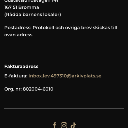
Gustavslundsvägen 141
167 51 Bromma
(Rädda barnens lokaler)
Postadress: Protokoll och övriga brev skickas till
ovan adress.
Fakturaadress
E-faktura:
inbox.lev.497310@arkivplats.se
Org. nr: 802004-6010