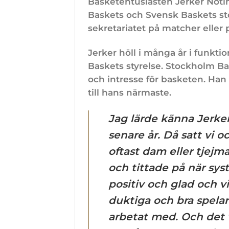
Basketentusiasten Jerker Notini
Baskets och Svensk Baskets stör
sekretariatet på matcher eller 
Jerker höll i många år i funkti
Baskets styrelse. Stockholm 
och intresse för basketen. Han 
till hans närmaste.
Jag lärde känna Jerker
senare år. Då satt vi
oftast dam eller tjejma
och tittade på när sys
positiv och glad och v
duktiga och bra spela
arbetat med. Och det 