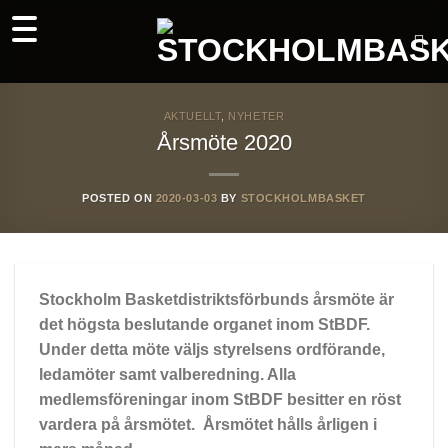
Skip
to
content
AKTUELLT
,
NYHETER
Årsmöte 2020
POSTED ON
2020-03-03
BY
STOCKHOLMBASKET
Stockholm Basketdistriktsförbunds årsmöte är
det högsta beslutande organet inom StBDF.
Under detta möte väljs styrelsens ordförande,
ledamöter samt valberedning. Alla
medlemsföreningar inom StBDF besitter en röst
vardera på årsmötet. Årsmötet hålls årligen i