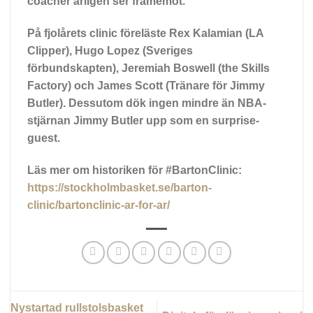
coacher årligen ser framemot.
På fjolårets clinic föreläste Rex Kalamian (LA
Clipper), Hugo Lopez (Sveriges
förbundskapten), Jeremiah Boswell (the Skills
Factory) och James Scott (Tränare för Jimmy
Butler). Dessutom dök ingen mindre än NBA-
stjärnan Jimmy Butler upp som en surprise-
guest.
Läs mer om historiken för #BartonClinic:
https://stockholmbasket.se/barton-
clinic/bartonclinic-ar-for-ar/
Nystartad rullstolsbasket