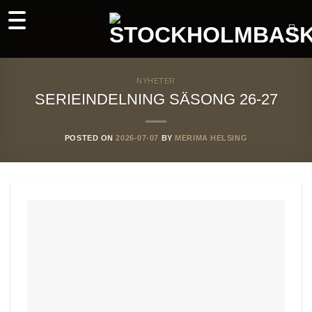
Skip
to
content
NYHETER
SERIEINDELNING SÄSONG 26-27
POSTED ON
2026-07-07
BY
MERIMA HELSING