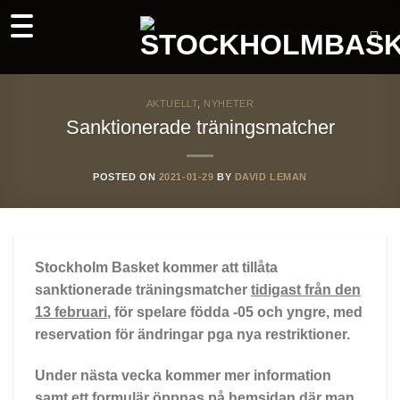
Skip
to
content
AKTUELLT
,
NYHETER
Sanktionerade träningsmatcher
POSTED ON
2021-01-29
BY
DAVID LEMAN
Stockholm Basket kommer att tillåta
sanktionerade träningsmatcher
tidigast från den
13 februari
, för spelare födda -05 och yngre, med
reservation för ändringar pga nya restriktioner.
Under nästa vecka kommer mer information
samt ett formulär öppnas på hemsidan där man