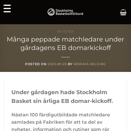
Skip
to
content
NYHETER
Många peppade matchledare under
gårdagens EB domarkickoff
POSTED ON
2023-09-20
BY
MERIMA HELSING
Under gårdagen hade Stockholm
Basket sin årliga EB domar-kickoff.
Nästan 100 färdigutbildade matchledare
samlades på Fabriken för att ta del av
nyheter, information och rutiner som rör