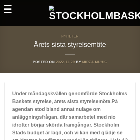
Skip
to
content
NYHETER
Årets sista styrelsemöte
POSTED ON
2022-11-29
BY
MIRZA MUHIC
Under måndagskvällen genomförde Stockholms
Baskets styrelse, årets sista styrelsemöte.På
agendan stod bland annat nuläge om
anläggningsfrågan, där samarbetet med nio
idrotter börjar skörda framgångar. Stockholm
Stads budget är lagd, och vi kan med glädje se