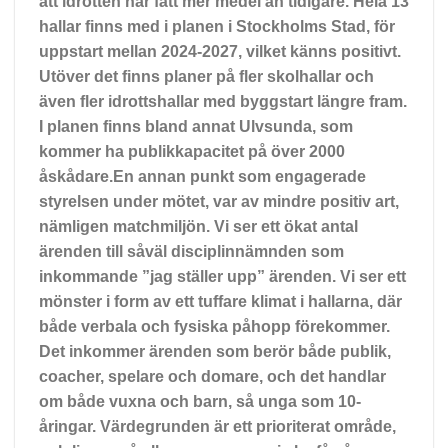
att idrotten har fått mer medel än tidigare. Hela 13
hallar finns med i planen i Stockholms Stad, för
uppstart mellan 2024-2027, vilket känns positivt.
Utöver det finns planer på fler skolhallar och
även fler idrottshallar med byggstart längre fram.
I planen finns bland annat Ulvsunda, som
kommer ha publikkapacitet på över 2000
åskådare.En annan punkt som engagerade
styrelsen under mötet, var av mindre positiv art,
nämligen matchmiljön. Vi ser ett ökat antal
ärenden till såväl disciplinnämnden som
inkommande ”jag ställer upp” ärenden. Vi ser ett
mönster i form av ett tuffare klimat i hallarna, där
både verbala och fysiska påhopp förekommer.
Det inkommer ärenden som berör både publik,
coacher, spelare och domare, och det handlar
om både vuxna och barn, så unga som 10-
åringar. Värdegrunden är ett prioriterat område,