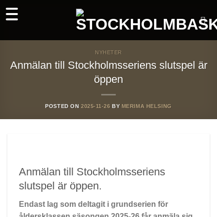
Skip
to
content
NYHETER
Anmälan till Stockholmsseriens slutspel är
öppen
POSTED ON
2025-11-26
BY
MERIMA HELSING
Anmälan till Stockholmsseriens
slutspel är öppen.
Endast lag som deltagit i grundserien för
åldersklassen säsongen 2025-26 får anmäla sig