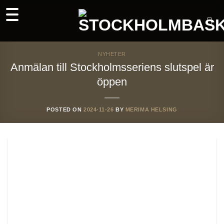
Skip
to
content
NYHETER
Anmälan till Stockholmsseriens slutspel är
öppen
POSTED ON
2024-11-26
BY
MERIMA HELSING