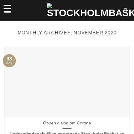
Skip
to
content
MONTHLY ARCHIVES:
NOVEMBER 2020
03
nov
Öppen dialog om Corona
Under måndagskvällen anordnade Stockholm Basket en