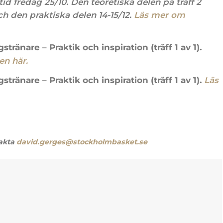
tid fredag 25/10. Den teoretiska delen på träff 2
och den praktiska delen 14-15/12.
Läs mer om
tränare – Praktik och inspiration (träff 1 av 1).
en här.
tränare – Praktik och inspiration (träff 1 av 1).
Läs
takta
david.gerges@stockholmbasket.se