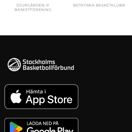
DJURGÅRDEN IF
BOTKYRKA BASKETKLUBB
BASKETFÖRENING