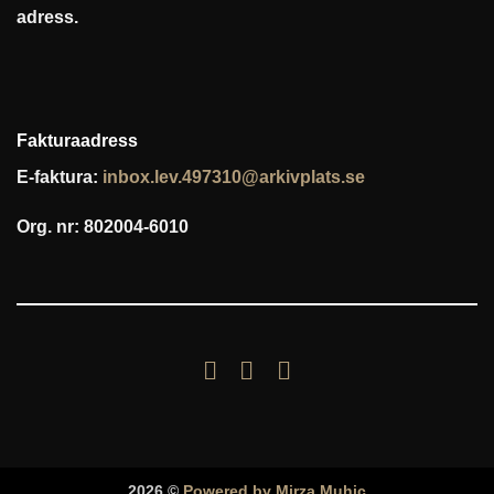
adress.
Fakturaadress
E-faktura:
inbox.lev.497310@arkivplats.se
Org. nr: 802004-6010
2026 ©
Powered by Mirza Muhic