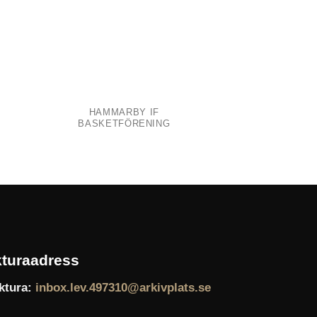
HAMMARBY IF
TUMBA GYMN
BASKETFÖRENING
turaadress
ktura:
inbox.lev.497310@arkivplats.se