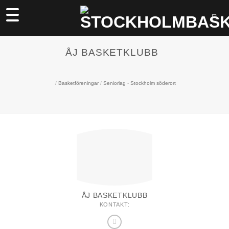
Skip
to
content
ÅJ BASKETKLUBB
/
Basketföreningar
/
Seniorlag
-
Stockholm söderort
ÅJ BASKETKLUBB
KONTAKT: