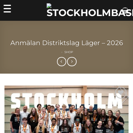
Skip
to
content
Anmälan Distriktslag Läger – 2026
»
SHOP
Lägg till i
önskelistan