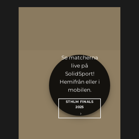
Se matcherna
live på
SolidSport!
Hemifrån eller i
mobilen.
STHLM FINALS
2025