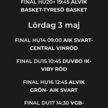
FINAL HU20+ 19:45
ALVIK
BASKET-TYRESÖ BASKET
Lördag 3 maj
FINAL
HU
14
09:00
AIK SVART-
CENTRAL VINRÖD
FINAL
DU
15
10:45
DUVBO IK-
VIBY RÖD
FINAL
HU
16
12:45
ALVIK
GRÖN- AIK SVART
FINAL
DU
17
14:30
VGB-