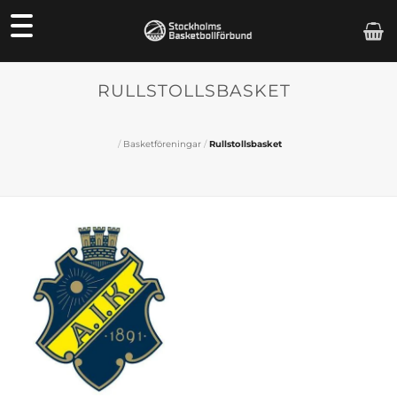
Skip
to
content
RULLSTOLLSBASKET
/
Basketföreningar
/
Rullstollsbasket