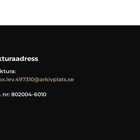
kturaadress
ktura:
ox.lev.497310@arkivplats.se
. nr: 802004-6010