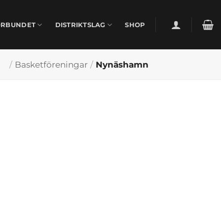
ÖRBUNDET
DISTRIKTSLAG
SHOP
/
Basketföreningar
/
Nynäshamn