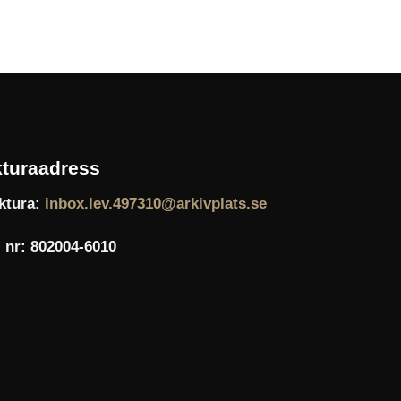
turaadress
ktura:
inbox.lev.497310@arkivplats.se
 nr: 802004-6010