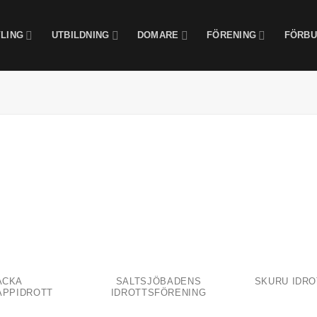
LING
UTBILDNING
DOMARE
FÖRENING
FÖRBU
ACKA
SALTSJÖBADENS
SKURU IDR
APPIDROTT
IDROTTSFÖRENING