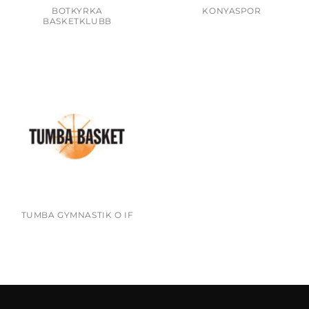
BOTKYRKA
KONYASPOR
BASKETKLUBB
TUMBA GYMNASTIK O IF