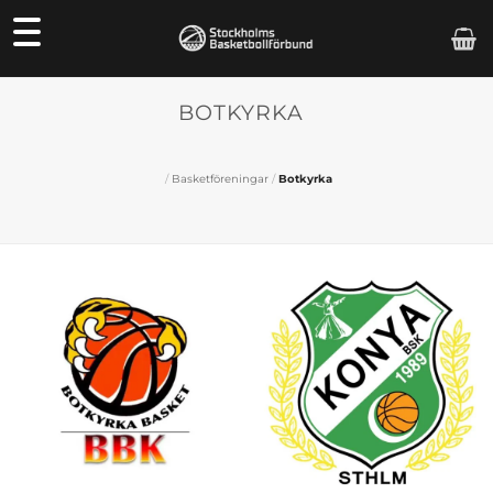
Skip
to
content
BOTKYRKA
/
Basketföreningar
/
Botkyrka