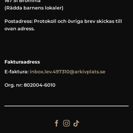
167 51 Bromma
(Rädda barnens lokaler)
Postadress: Protokoll och övriga brev skickas till
ovan adress.
Fakturaadress
E-faktura:
inbox.lev.497310@arkivplats.se
Org. nr: 802004-6010