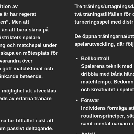
ition av
Tre tränings/uttagningsda
a år har regerat
två träningstillfällen för
en”. Men att
turneringsspel med distri
än att bara skina på
De öppna träningarna/utt
istriktets spelare
spelarutveckling
, där fö
ning och matchspel under
t skapa en mötesplats för
Bollkontroll
a varandra över
Spelarens teknik med 
h gott matchklimat och
dribbla med båda händ
änkande beteende.
matchtempo. Bedömnin
och kreativitet i spelet
 möjlighet att utvecklas
eds av erfarna tränare
Försvar
Individens förmåga att
rotationsprinciper, sät
 tar tillfället i akt att
samt mental närvaro i
nom passivt deltagande.