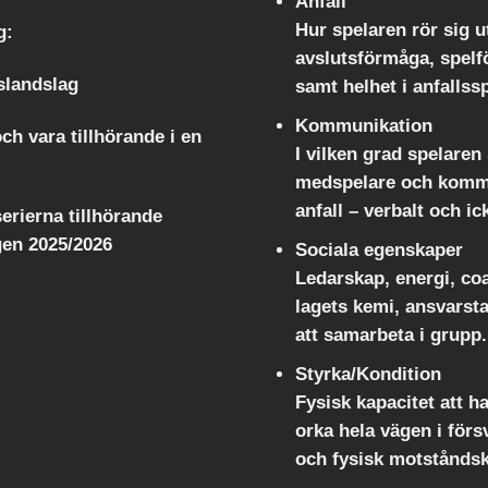
Anfall
Hur spelaren rör sig ut
ag:
avslutsförmåga, spelf
slandslag
samt helhet i anfallssp
Kommunikation
ch vara tillhörande i en
I vilken grad spelaren 
medspelare och kommun
anfall – verbalt och ic
serierna tillhörande
gen 2025/2026
Sociala egenskaper
Ledarskap, energi, coa
lagets kemi, ansvarst
att samarbeta i grupp.
Styrka/Kondition
Fysisk kapacitet att 
orka hela vägen i förs
och fysisk motståndsk