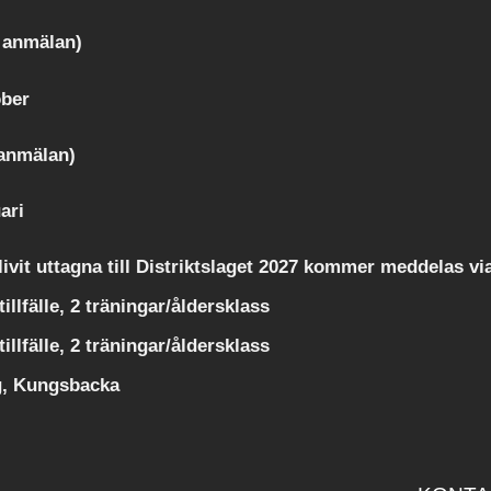
i anmälan)
ober
i anmälan)
ari
ivit uttagna till Distriktslaget 2027 kommer meddelas via
illfälle, 2 träningar/åldersklass
illfälle, 2 träningar/åldersklass
ng, Kungsbacka