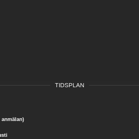
TIDSPLAN
ri anmälan)
sti