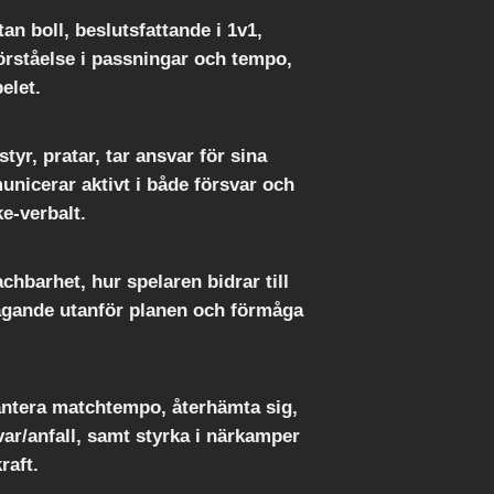
an boll, beslutsfattande i 1v1,
örståelse i passningar och tempo,
elet.
styr, pratar, tar ansvar för sina
icerar aktivt i både försvar och
ke-verbalt.
chbarhet, hur spelaren bidrar till
agande utanför planen och förmåga
hantera matchtempo, återhämta sig,
var/anfall, samt styrka i närkamper
raft.